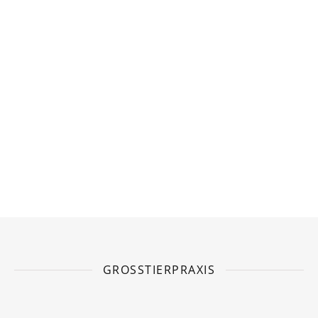
Tieren und Beständen seit Juli im südlichen Baden-
Württemberg nachgewiesen .
www.fli.de/de/presse/pressemitteilungen/presse-
einzelansicht/fli-weist-neues-orthobunyavirus-der-...
Photo
View on Facebook
·
Share
GROSSTIERPRAXIS